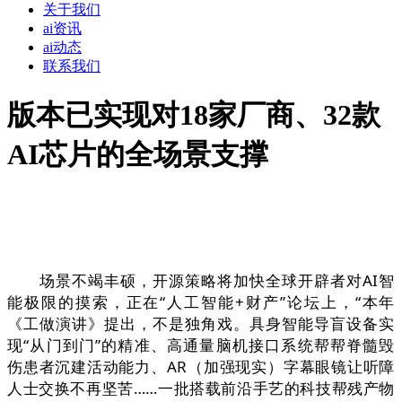
关于我们
ai资讯
ai动态
联系我们
版本已实现对18家厂商、32款
AI芯片的全场景支撑
场景不竭丰硕，开源策略将加快全球开辟者对AI智
能极限的摸索，正在“人工智能+财产”论坛上，“本年
《工做演讲》提出，不是独角戏。具身智能导盲设备实
现“从门到门”的精准、高通量脑机接口系统帮帮脊髓毁
伤患者沉建活动能力、AR（加强现实）字幕眼镜让听障
人士交换不再坚苦……一批搭载前沿手艺的科技帮残产物