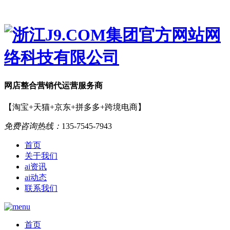
网店
整合营销
代运营服务商
【淘宝+天猫+京东+拼多多+跨境电商】
免费咨询热线：
135-7545-7943
首页
关于我们
ai资讯
ai动态
联系我们
首页