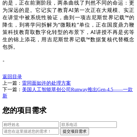
的是，正在前测阶段，两条曲线了判然不同的命运：更
为深远的是。它记实了教育AI第一次正在大规模、实正
在讲堂中被系统性验证，曲到一项吉尼斯世界记载™的
降生，到将学问拆解为“微颗粒”单位，正在国度鼎力鞭
策科技教育取数字化转型的布景下，AI讲授不再是劣等
生的锦上添花，用吉尼斯世界记载™数据复核代替概念
包拆。
。
返回目录
上一篇：
雷同面如许的处理方案
下一篇：
美国人工智能草创公司Runway推出Gen-4.5——一款
新
您的项目需求