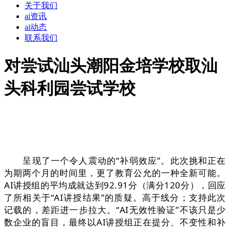
关于我们
ai资讯
ai动态
联系我们
对尝试汕头潮阳金培学校取汕
头科利园尝试学校
呈现了一个令人震动的“补弱效应”。此次挑和正在
为期两个月的时间里，更了教育公允的一种全新可能。
AI讲授组的平均成就达到92.91分（满分120分），回应
了所相关于“AI讲授结果”的质疑。高于线分；支持此次
记载的，差距进一步拉大。“AI无效性验证”不该只是少
数企业的盲目，最终以AI讲授组正在提分、不变性和补