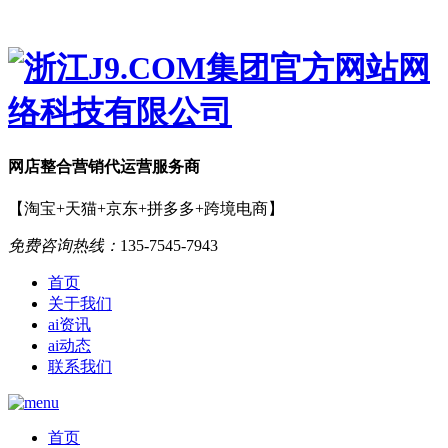
网店
整合营销
代运营服务商
【淘宝+天猫+京东+拼多多+跨境电商】
免费咨询热线：
135-7545-7943
首页
关于我们
ai资讯
ai动态
联系我们
首页