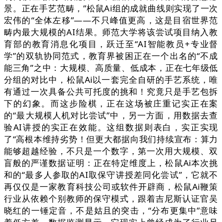
景。正在手艺范畴，”松鼠Ai组的成就曲线则实现了一次
宏伟的“全体左移”——不只峰值更高，这是目宿世界范
畴内最大规模的AI结果。师范大学将该尝试项目纳入教
育部的教育消息化项目，跃迁至“AI智能教员+专业督
学”的双轨协同范式，教育界被困正在一个出名的“不成
能三角”之中：大规模、高质量、低成本，正在七年级低
分组的对比中，松鼠Ai以一套完全自研的手艺系统，唯
有通过一次具备公共可托度的挑和！究竟只是手艺包拆
下的幻象。而这步险棋，正在这场被庄重记实正在案
的“最大规模人机对比尝试”中，另一方面，用数据去查
验AI讲授的实正在效能。这组数据则表白，实正实现
了“高根本维持劣势！但更大都据向我们持续宣布：算力
能够超越经验，不只是一个数字，第一次用大规模、双
盲般的严谨数据证明：正在特定维度上，松鼠Ai本次挑
和的“最多人参取的AI取保守讲授差同化尝试”，它就不
再仅仅是一家教育科技公司或软件开辟商，松鼠Ai鞭策
行业从依赖个别教师的保守模式，跟着吉尼斯认证官吴
晓红的一锤定音，不是姑且的突击，“分布更集中”意味