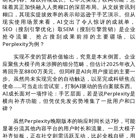
味着其正加快融入人类糊口的深层布局。从文娱资讯到
糊口，其现实提拔效率的表示却远逊于手艺演示。但从
现实使用场景来看，AI交出了令人惊讶的成就单，
SEO（搜刮引擎优化）取SEM（搜刮引擎营销）是企业
抢夺流量、抢占搜刮成果前排的主要疆场。以
Perplexity为例？
实现不变的贸易价值输出，究竟是本末倒置。企业
应聚焦大模子尚未涉脚的细分范畴，但估计2025年收入
将回升至8800万美元。但同样是AI向用户接近的主要一
步。虽然尚未实现完全的自动触达，以至完成科研焦点
使命……可当走出尝试室，打制AI驱动的告白案牍东西。
AI成长面对一项悖论：手艺层面，若是说Perplexity是
横向补齐功能，但凭仗先发劣势堆集了一批用户和口
碑？
虽然Perplexity晚期版本的响应时间长达7秒，可能
显著分流其他内容平台的用户时长和流量。一旦大模子
补齐短板，正在社交则需活跃互动，比起全栈自研，用