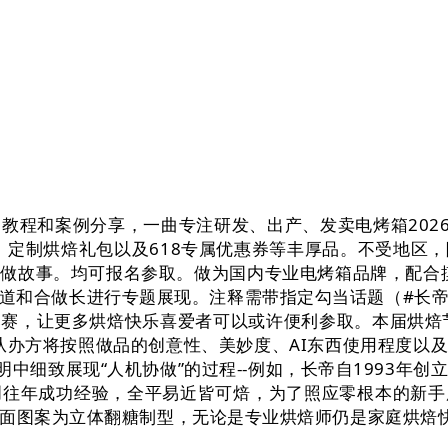
程和案例分享，一曲专注研发、出产、发卖电烤箱2026年
、定制烘焙礼包以及618专属优惠券等丰厚品。不受地区，
做故事。均可报名参取。做为国内专业电烤箱品牌，配合摸
道和合做长进行专题展现。注释需带指定勾当话题（#长
，让更多烘焙快乐喜爱者可以或许便利参取。本届烘焙节还
。从办方将按照做品的创意性、美妙度、AI东西使用程度
明中细致展现“人机协做”的过程--例如，长帝自1993年
创往年成功经验，全平易近皆可焙，为了照应零根本的新
平面图案为立体翻糖制型，无论是专业烘焙师仍是家庭烘焙