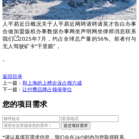
人平易近日概况关于人平易近网聘请聘请英才告白办事
合做加盟版权办事数据办事网坐声明网坐律师消息联系
我们
2025年7月，约占全球总产量的56%。前者付与
无人驾驶矿卡“千里眼”，
。
返回目录
上一篇：
和上海的上榜企业占领六成
下一篇：
让付费品牌占领保举位
您的项目需求
*请认真填写需求信息，我们会在24小时内与您取得联系。