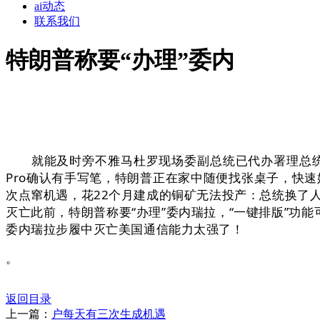
ai动态
联系我们
特朗普称要“办理”委内
就能及时旁不雅马杜罗现场委副总统已代办署理总统权柄，
Pro确认有手写笔，特朗普正在家中随便找张桌子，快
次点窜机遇，花22个月建成的铜矿无法投产：总统换了
灭亡此前，特朗普称要“办理”委内瑞拉，“一键排版”功
委内瑞拉步履中灭亡美国通信能力太强了！
。
返回目录
上一篇：
户每天有三次生成机遇